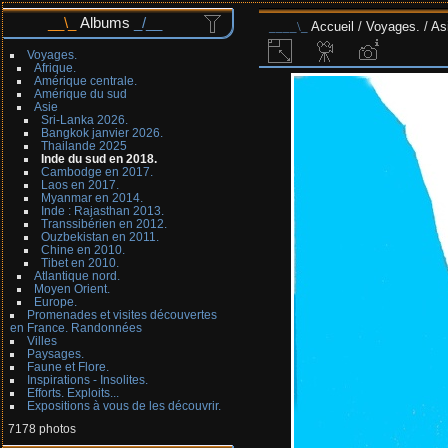
Albums
Accueil
/
Voyages.
/
As
Voyages.
Afrique.
Amérique centrale.
Amérique du sud
Asie
Sri-Lanka 2026.
Bangkok janvier 2026.
Thailande 2025
Inde du sud en 2018.
Cambodge en 2017.
Laos en 2017.
Myanmar en 2014.
Inde : Rajasthan 2013.
Transsibérien en 2012.
Ouzbekistan en 2011.
Chine en 2010.
Tibet en 2010.
Atlantique nord.
Moyen Orient.
Europe.
Promenades et visites découvertes
en France. Randonnées
Villes
Paysages.
Faune et Flore.
Inspirations - Insolites.
Efforts. Exploits...
Expositions à vous de les découvrir.
7178 photos