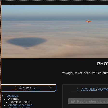
PHO
Voyager, rêver, découvrir les autr
Albums
ACCUEIL
/
VOYA
Voyages.
Afrique.
Rechercher dans c
Namibie - 2008.
Amérique centrale.