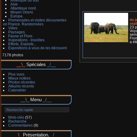
Amérique du sud
Asie
Atlantique nord.
Moyen Orient.
Europe.
du j
Promenades et visites découvertes
sep
en France. Randonnées
23 p
Villes
Voya
Paysages.
sem
Faune et Flore.
Fron
Inspirations - Insolites.
a ét
Efforts. Exploits...
Expositions à vous de les découvrir.
7178 photos
Spéciales
Plus vues
Mieux notées
Photos récentes
Albums récents
Calendrier
Menu
Mots-clés
(57)
Recherche
Commentaires
(9)
Présentation.