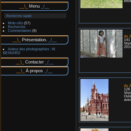
exce
Menu
Mots-clés
(57)
Recherche
Commentaires
(9)
du J
Présentation.
141
Voy
2014
Auteur des photographies : W.
BESNARD
Contacter
À propos
du J
126
Voya
Oula
avec