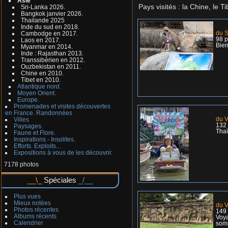
Asie
Pays visités : la Chine, le 
Sri-Lanka 2026.
Bangkok janvier 2026.
Thailande 2025
Inde du sud en 2018.
du S
Cambodge en 2017.
98 p
Laos en 2017.
Bien
Myanmar en 2014.
Inde : Rajasthan 2013.
Transsibérien en 2012.
Ouzbekistan en 2011.
Chine en 2010.
Tibet en 2010.
Atlantique nord.
Moyen Orient.
Europe.
Promenades et visites découvertes
en France. Randonnées
du V
Villes
132
Paysages.
Thaï
Faune et Flore.
Inspirations - Insolites.
Efforts. Exploits...
Expositions à vous de les découvrir.
7178 photos
Spéciales
Plus vues
Mieux notées
du V
Photos récentes
149
Albums récents
Voya
Calendrier
somm