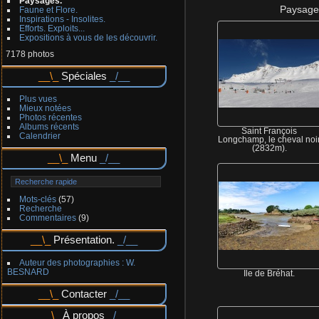
Paysages.
Paysages
Faune et Flore.
Inspirations - Insolites.
Efforts. Exploits...
Expositions à vous de les découvrir.
7178 photos
Spéciales
Plus vues
Mieux notées
Photos récentes
Albums récents
Saint François
Calendrier
Longchamp, le cheval noi
(2832m).
Menu
Mots-clés
(57)
Recherche
Commentaires
(9)
Présentation.
Auteur des photographies : W.
BESNARD
Île de Bréhat.
Contacter
À propos