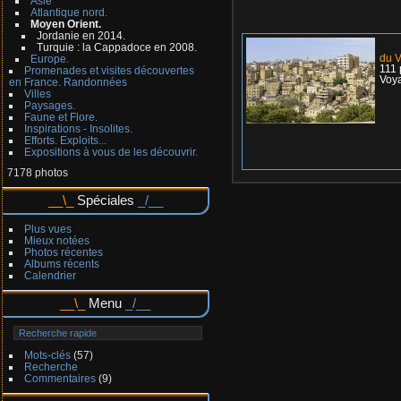
Asie
Atlantique nord.
Moyen Orient.
Jordanie en 2014.
Turquie : la Cappadoce en 2008.
du V
Europe.
111 
Promenades et visites découvertes
Voya
en France. Randonnées
Villes
Paysages.
Faune et Flore.
Inspirations - Insolites.
Efforts. Exploits...
Expositions à vous de les découvrir.
7178 photos
Spéciales
Plus vues
Mieux notées
Photos récentes
Albums récents
Calendrier
Menu
Mots-clés
(57)
Recherche
Commentaires
(9)