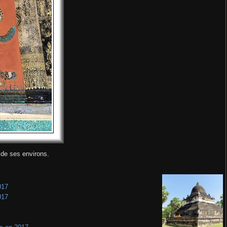
de ses environs.
017
017