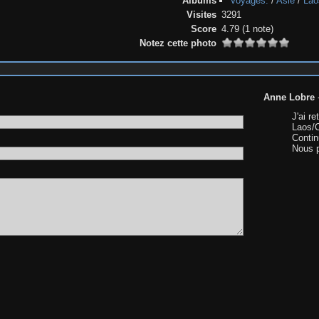
Albums
Voyages.
/
Asie
/
Lao
Visites
3291
Score
4.79
(1 note)
Notez cette photo
Anne Lobre
J'ai r
Laos/C
Conti
Nous p