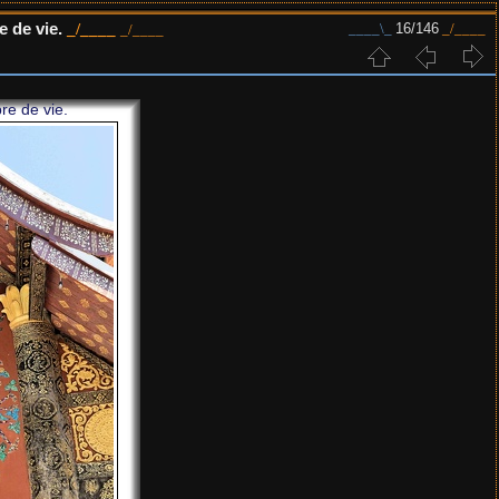
 de vie.
16/146
re de vie.