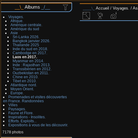
Albums
Accueil
/
Voyages.
/
As
Voyages.
Afrique.
Amérique centrale.
Amérique du sud
Asie
Sri-Lanka 2026.
Bangkok janvier 2026.
Thailande 2025
Inde du sud en 2018.
Cambodge en 2017.
Laos en 2017.
Myanmar en 2014.
Inde : Rajasthan 2013.
Transsibérien en 2012.
Ouzbekistan en 2011.
Chine en 2010.
Tibet en 2010.
Atlantique nord.
Moyen Orient.
Europe.
Promenades et visites découvertes
en France. Randonnées
Villes
Paysages.
Faune et Flore.
Inspirations - Insolites.
Efforts. Exploits...
Expositions à vous de les découvrir.
7178 photos