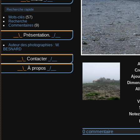
Mots-clés
(57)
Recherche
Commentaires
(9)
Présentation.
Auteur des photographies : W.
BESNARD
Contacter
A
À propos
Cr
Ajou
Dimen
A
V
Notez
0 commentaire