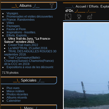
Albums
Accueil
/
Efforts. Exploi
d'Or.
Voyages.
Promenades et visites découvertes
en France. Randonnées
Villes
Paysages.
Faune et Flore.
Inspirations - Insolites.
Efforts. Exploits...
Ultra Trail du Jura, "La Franco-
Suisse" octobre 2022.
Ceven'Trail mars 2022
La MAD'TRAIL 15 juillet 2018.
TRAIL DES AIGUILLES ROUGES 30
septembre 2018.
Trail Courmayeur(Italie)-
Champex(Suisse)-Chamonix(France)
dit la CCC en 2019.
Expositions à vous de les découvrir.
7178 photos
Spéciales
Plus vues
Mieux notées
Photos récentes
Albums récents
Calendrier
Menu