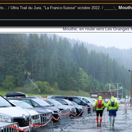
Mouthe
ts...
/
Ultra Trail du Jura, "La Franco-Suisse" octobre 2022.
/
Mouthe, en route vers Les Granges 