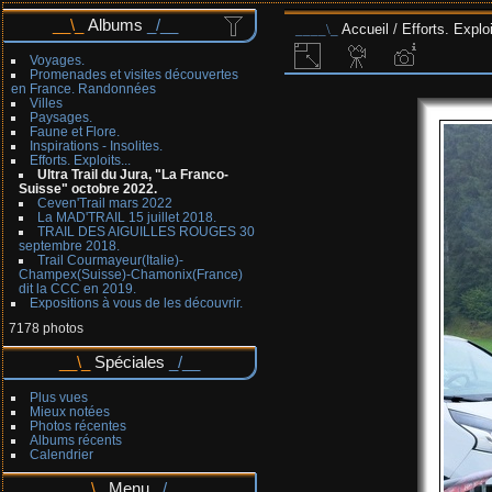
Albums
Accueil
/
Efforts. Exploi
Voyages.
Promenades et visites découvertes
en France. Randonnées
Villes
Paysages.
Faune et Flore.
Inspirations - Insolites.
Efforts. Exploits...
Ultra Trail du Jura, "La Franco-
Suisse" octobre 2022.
Ceven'Trail mars 2022
La MAD'TRAIL 15 juillet 2018.
TRAIL DES AIGUILLES ROUGES 30
septembre 2018.
Trail Courmayeur(Italie)-
Champex(Suisse)-Chamonix(France)
dit la CCC en 2019.
Expositions à vous de les découvrir.
7178 photos
Spéciales
Plus vues
Mieux notées
Photos récentes
Albums récents
Calendrier
Menu