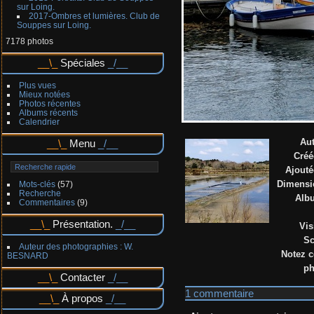
sur Loing.
2017-Ombres et lumières. Club de
Souppes sur Loing.
7178 photos
Spéciales
Plus vues
Mieux notées
Photos récentes
Albums récents
Calendrier
Au
Menu
Créé
Ajouté
Dimensi
Mots-clés
(57)
Recherche
Alb
Commentaires
(9)
Présentation.
Vis
Sc
Auteur des photographies : W.
Notez c
BESNARD
ph
Contacter
1 commentaire
À propos