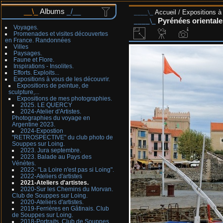
Albums
Accueil
/
Expositions à 
Pyrénées orientale
Voyages.
Promenades et visites découvertes
en France. Randonnées
Villes
Paysages.
Faune et Flore.
Inspirations - Insolites.
Efforts. Exploits...
Expositions à vous de les découvrir.
Expositions de peintue, de
sculpture,...
Expositions de mes photographies.
2025. LE QUERCY
2024-Atelier d'Artistes.
Photographies du voyage en
Argentine 2023.
2024-Expostion
"RETROSPECTIVE" du club photo de
Souppes sur Loing.
2023. Jura septembre.
2023. Balade au Pays des
Vénètes.
2022- "La Loire n'est pas si Loing".
2022-Ateliers d'artistes
2021-Ateliers d'artistes.
2020-Sur les Chemins du Morvan.
Club de Souppes sur Loing.
2020-Ateliers d'artistes.
2019-Ferrières en Gâtinais. Club
de Souppes sur Loing.
2018-Portraits. Club de Souppes