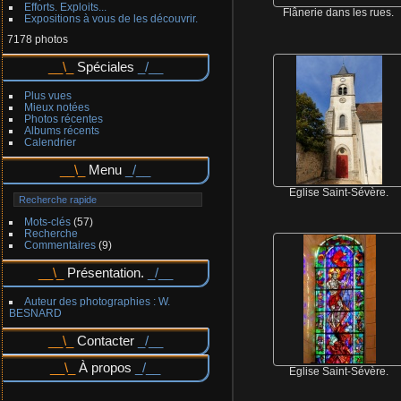
Efforts. Exploits...
Flânerie dans les rues.
Expositions à vous de les découvrir.
7178 photos
Spéciales
Plus vues
Mieux notées
Photos récentes
Albums récents
Calendrier
Menu
Église Saint-Sévère.
Mots-clés
(57)
Recherche
Commentaires
(9)
Présentation.
Auteur des photographies : W.
BESNARD
Contacter
À propos
Église Saint-Sévère.