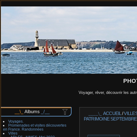
PHO
Voyager, rêver, découvrir les autr
Albums
ACCUEIL
/
VILLE
PATRIMOINE SEPTEMBRE 
Voyages.
Promenades et visites découvertes
en France. Randonnées
Villes