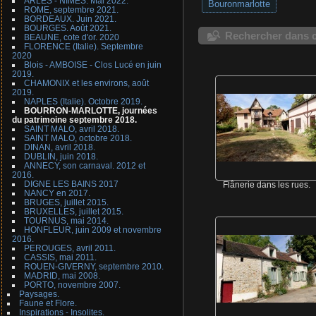
ARLES - NIMES. Mai 2022.
Bouronmarlotte
ROME, septembre 2021.
BORDEAUX. Juin 2021.
BOURGES. Août 2021.
Rechercher dans c
BEAUNE, cote d'or. 2020
FLORENCE (Italie). Septembre
2020
Blois - AMBOISE - Clos Lucé en juin
2019.
CHAMONIX et les environs, août
2019.
NAPLES (Italie). Octobre 2019.
BOURRON-MARLOTTE, journées
du patrimoine septembre 2018.
SAINT MALO, avril 2018.
SAINT MALO, octobre 2018.
DINAN, avril 2018.
DUBLIN, juin 2018.
ANNECY, son carnaval. 2012 et
2016.
DIGNE LES BAINS 2017
Flânerie dans les rues.
NANCY en 2017.
BRUGES, juillet 2015.
BRUXELLES, juillet 2015.
TOURNUS, mai 2014.
HONFLEUR, juin 2009 et novembre
2016.
PEROUGES, avril 2011.
CASSIS, mai 2011.
ROUEN-GIVERNY, septembre 2010.
MADRID, mai 2008.
PORTO, novembre 2007.
Paysages.
Faune et Flore.
Inspirations - Insolites.